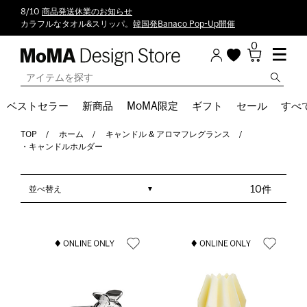
8/10
商品発送休業のお知らせ
カラフルなタオル&スリッパ。
韓国発Banaco Pop-Up開催
0
ベストセラー
新商品
MoMA限定
ギフト
セール
すべ
TOP
ホーム
キャンドル & アロマフレグランス
・キャンドルホルダー
並べ替え
10件