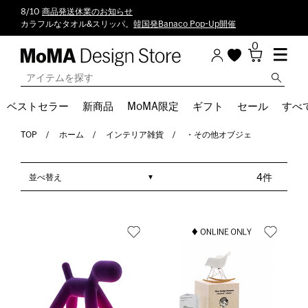
8/10
商品発送休業のお知らせ
カラフルなタオル&スリッパ。
韓国発Banaco Pop-Up開催
0
ベストセラー
新商品
MoMA限定
ギフト
セール
すべ
TOP
ホーム
インテリア雑貨
・その他オブジェ
並べ替え
4件