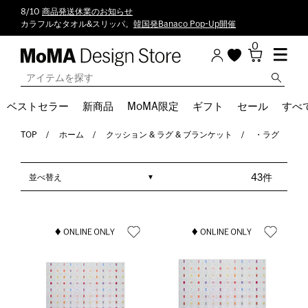
8/10
商品発送休業のお知らせ
カラフルなタオル&スリッパ。
韓国発Banaco Pop-Up開催
0
ベストセラー
新商品
MoMA限定
ギフト
セール
すべ
TOP
ホーム
クッション & ラグ & ブランケット
・ラグ
並べ替え
43件