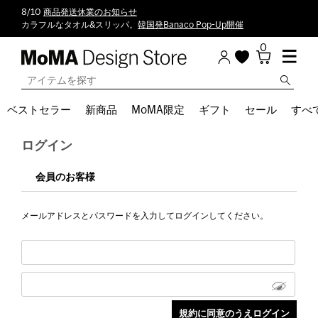
8/10
商品発送休業のお知らせ
カラフルなタオル&スリッパ。
韓国発Banaco Pop-Up開催
0
ベストセラー
新商品
MoMA限定
ギフト
セール
すべ
ログイン
会員のお客様
メールアドレスとパスワードを入力してログインしてください。