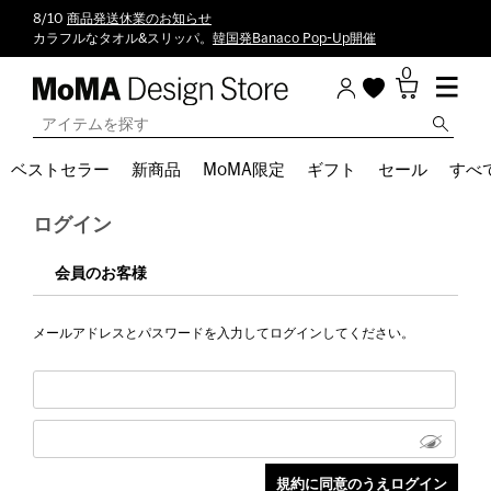
8/10
商品発送休業のお知らせ
カラフルなタオル&スリッパ。
韓国発Banaco Pop-Up開催
0
ベストセラー
新商品
MoMA限定
ギフト
セール
すべ
ログイン
会員のお客様
メールアドレスとパスワードを入力してログインしてください。