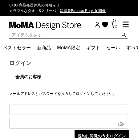
8/10
商品発送休業のお知らせ
カラフルなタオル&スリッパ。
韓国発Banaco Pop-Up開催
0
ベストセラー
新商品
MoMA限定
ギフト
セール
すべ
ログイン
会員のお客様
メールアドレスとパスワードを入力してログインしてください。