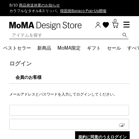
8/10
商品発送休業のお知らせ
カラフルなタオル&スリッパ。
韓国発Banaco Pop-Up開催
0
ベストセラー
新商品
MoMA限定
ギフト
セール
すべ
ログイン
会員のお客様
メールアドレスとパスワードを入力してログインしてください。