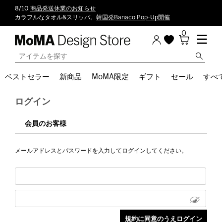
8/10
商品発送休業のお知らせ
カラフルなタオル&スリッパ。
韓国発Banaco Pop-Up開催
0
ベストセラー
新商品
MoMA限定
ギフト
セール
すべ
ログイン
会員のお客様
メールアドレスとパスワードを入力してログインしてください。