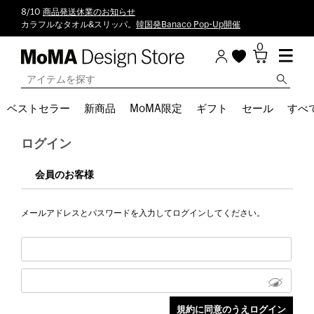
8/10
商品発送休業のお知らせ
カラフルなタオル&スリッパ。
韓国発Banaco Pop-Up開催
0
ベストセラー
新商品
MoMA限定
ギフト
セール
すべ
ログイン
会員のお客様
メールアドレスとパスワードを入力してログインしてください。