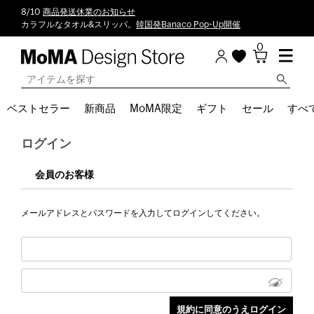
8/10
商品発送休業のお知らせ
カラフルなタオル&スリッパ。
韓国発Banaco Pop-Up開催
0
ベストセラー
新商品
MoMA限定
ギフト
セール
すべ
ログイン
会員のお客様
メールアドレスとパスワードを入力してログインしてください。