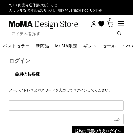
8/10
商品発送休業のお知らせ
カラフルなタオル&スリッパ。
韓国発Banaco Pop-Up開催
0
ベストセラー
新商品
MoMA限定
ギフト
セール
すべ
ログイン
会員のお客様
メールアドレスとパスワードを入力してログインしてください。