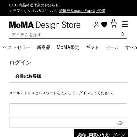
8/10
商品発送休業のお知らせ
カラフルなタオル&スリッパ。
韓国発Banaco Pop-Up開催
0
ベストセラー
新商品
MoMA限定
ギフト
セール
すべ
ログイン
会員のお客様
メールアドレスとパスワードを入力してログインしてください。