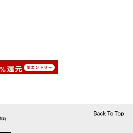
Back To Top
Back To Top
算時