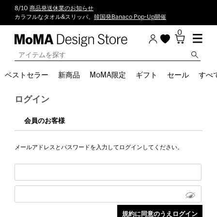
8/10
商品発送休業のお知らせ
カラフルなタオル&スリッパ。
韓国発Banaco Pop-Up開催
0
ベストセラー
新商品
MoMA限定
ギフト
セール
すべ
ログイン
会員のお客様
メールアドレスとパスワードを入力してログインしてください。