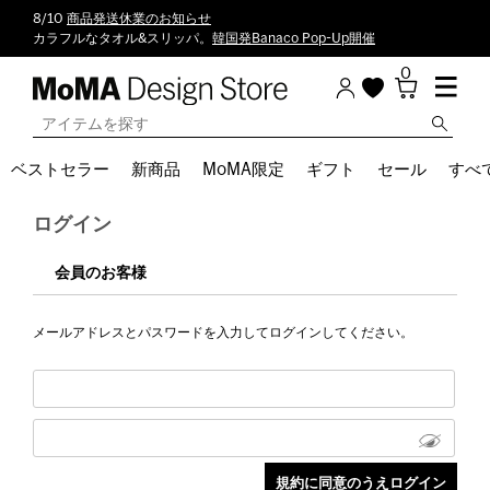
8/10
商品発送休業のお知らせ
カラフルなタオル&スリッパ。
韓国発Banaco Pop-Up開催
0
ベストセラー
新商品
MoMA限定
ギフト
セール
すべ
ログイン
会員のお客様
メールアドレスとパスワードを入力してログインしてください。