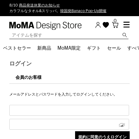
8/10
商品発送休業のお知らせ
カラフルなタオル&スリッパ。
韓国発Banaco Pop-Up開催
0
ベストセラー
新商品
MoMA限定
ギフト
セール
すべ
ログイン
会員のお客様
メールアドレスとパスワードを入力してログインしてください。