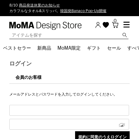
8/10
商品発送休業のお知らせ
カラフルなタオル&スリッパ。
韓国発Banaco Pop-Up開催
0
ベストセラー
新商品
MoMA限定
ギフト
セール
すべ
ログイン
会員のお客様
メールアドレスとパスワードを入力してログインしてください。