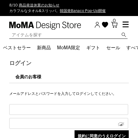
8/10
商品発送休業のお知らせ
カラフルなタオル&スリッパ。
韓国発Banaco Pop-Up開催
0
ベストセラー
新商品
MoMA限定
ギフト
セール
すべ
ログイン
会員のお客様
メールアドレスとパスワードを入力してログインしてください。