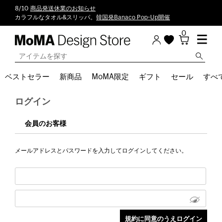
8/10
商品発送休業のお知らせ
カラフルなタオル&スリッパ。
韓国発Banaco Pop-Up開催
0
ベストセラー
新商品
MoMA限定
ギフト
セール
すべ
ログイン
会員のお客様
メールアドレスとパスワードを入力してログインしてください。