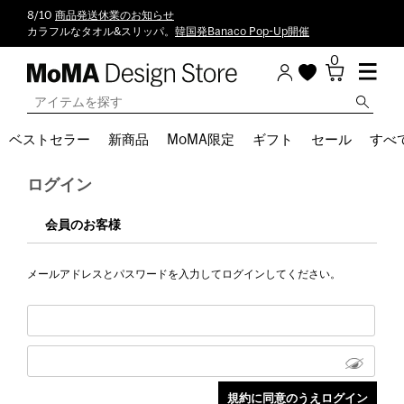
8/10
商品発送休業のお知らせ
カラフルなタオル&スリッパ。
韓国発Banaco Pop-Up開催
0
ベストセラー
新商品
MoMA限定
ギフト
セール
すべ
ログイン
会員のお客様
メールアドレスとパスワードを入力してログインしてください。