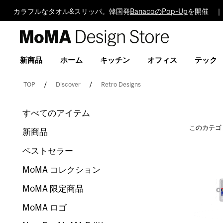
カラフルなタオル&スリッパ。韓国発
BanacoのPop-Up
を開催 ｜
MoMA
Design
Store
新商品
ホーム
キッチン
オフィス
テック
TOP
Discover
Retro Designs
すべてのアイテム
このカテゴ
新商品
ベストセラー
MoMA コレクション
MoMA 限定商品
MoMA ロゴ