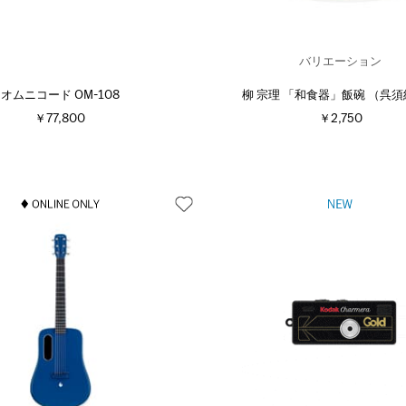
バリエーション
オムニコード OM-108
柳 宗理 「和食器」飯碗 （呉
￥77,800
￥2,750