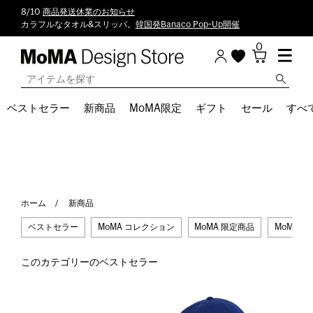
8/10
商品発送休業のお知らせ
カラフルなタオル&スリッパ。
韓国発Banaco Pop-Up開催
0
ベストセラー
新商品
MoMA限定
ギフト
セール
すべ
ホーム
新商品
ベストセラー
MoMA コレクション
MoMA 限定商品
MoMA ロ
このカテゴリーのベストセラー