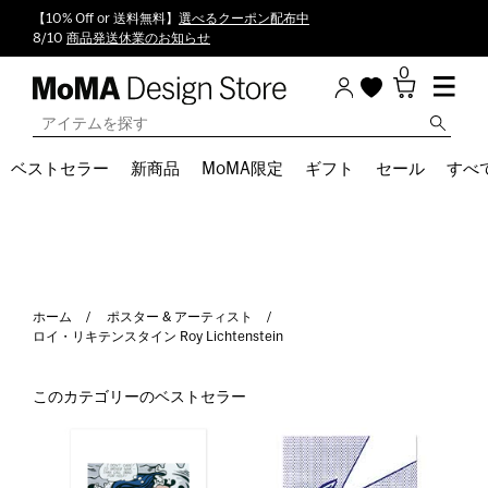
【10% Off or 送料無料】
選べるクーポン配布中
8/10
商品発送休業のお知らせ
0
ベストセラー
新商品
MoMA限定
ギフト
セール
すべ
ホーム
ポスター & アーティスト
ロイ・リキテンスタイン Roy Lichtenstein
このカテゴリーのベストセラー