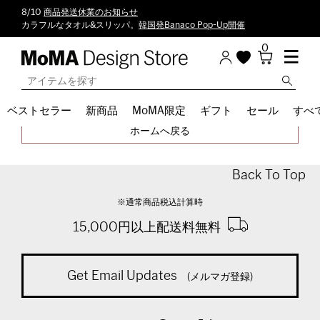
8/10
商品発送休業のお知らせ
カラフルなタオル&スリッパ。
韓国発Banaco Pop-Up開催
0
ベストセラー
新商品
MoMA限定
ギフト
セール
すべ
指定されたジャンルは存在しません。
ホームへ戻る
Back To Top
※通常商品税込計算時
15,000円以上配送料無料
Get Email Updates
(メルマガ登録)