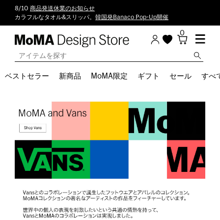
8/10
商品発送休業のお知らせ
カラフルなタオル&スリッパ。
韓国発Banaco Pop-Up開催
0
ベストセラー
新商品
MoMA限定
ギフト
セール
すべ