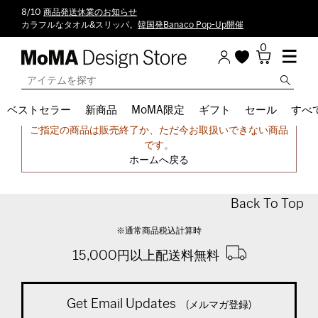
8/10
商品発送休業のお知らせ
カラフルなタオル&スリッパ。
韓国発Banaco Pop-Up開催
0
ベストセラー
新商品
MoMA限定
ギフト
セール
すべ
申し訳ございません。
ご指定の商品は販売終了か、ただ今お取扱いできない商品
です。
ホームへ戻る
Back To Top
※通常商品税込計算時
15,000円以上配送料無料
Get Email Updates
(メルマガ登録)