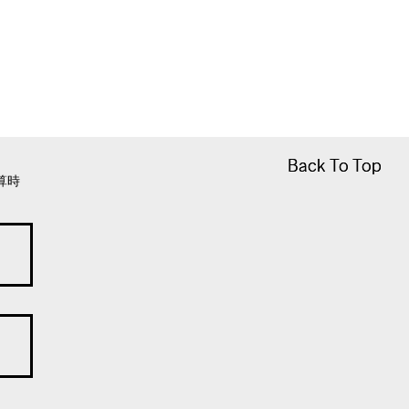
Back To Top
Back To Top
算時