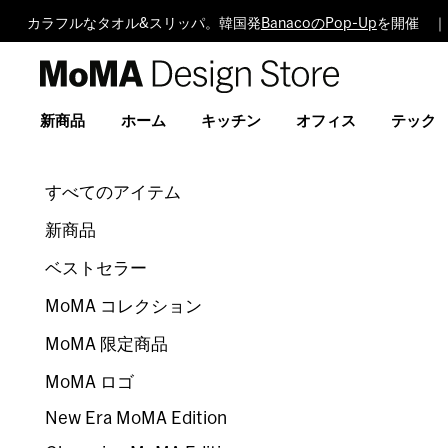
カラフルなタオル&スリッパ。韓国発
BanacoのPop-Up
を開催 ｜
MoMA
Design
Store
新商品
ホーム
キッチン
オフィス
テック
すべてのアイテム
新商品
ベストセラー
MoMA コレクション
MoMA 限定商品
MoMA ロゴ
New Era MoMA Edition