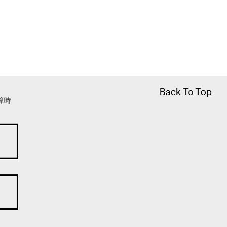
Back To Top
Back To Top
算時