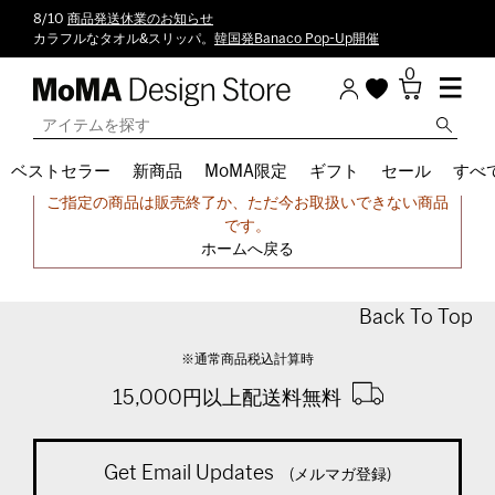
8/10
商品発送休業のお知らせ
カラフルなタオル&スリッパ。
韓国発Banaco Pop-Up開催
0
ベストセラー
新商品
MoMA限定
ギフト
セール
すべ
申し訳ございません。
ご指定の商品は販売終了か、ただ今お取扱いできない商品
です。
ホームへ戻る
Back To Top
※通常商品税込計算時
15,000円以上配送料無料
Get Email Updates
(メルマガ登録)