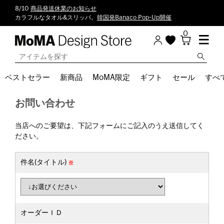
8/10
商品発送休業のお知らせ
カラフルなタオル&スリッパ。
韓国発Banaco Pop-Up開催
0
ベストセラー
新商品
MoMA限定
ギフト
セール
すべ
お問い合わせ
当店へのご要望は、下記フォームにご記入のうえ送信してく
ださい。
件名(タイトル)
オーダーＩＤ