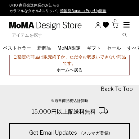
8/10
商品発送休業のお知らせ
カラフルなタオル&スリッパ。
韓国発Banaco Pop-Up開催
0
ベストセラー
新商品
MoMA限定
ギフト
セール
すべ
申し訳ございません。
ご指定の商品は販売終了か、ただ今お取扱いできない商品
です。
ホームへ戻る
Back To Top
※通常商品税込計算時
15,000円以上配送料無料
Get Email Updates
(メルマガ登録)