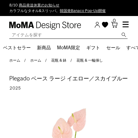
8/10
商品発送休業のお知らせ
カラフルなタオル&スリッパ。
韓国発Banaco Pop-Up開催
0
ベストセラー
新商品
MoMA限定
ギフト
セール
すべ
ホーム
ホーム
花瓶 & 鉢
花瓶 & 一輪挿し
Plegado ベース ラージ イエロー／スカイブルー
2025