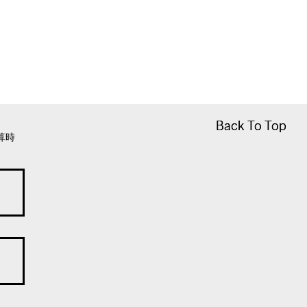
Back To Top
Back To Top
算時