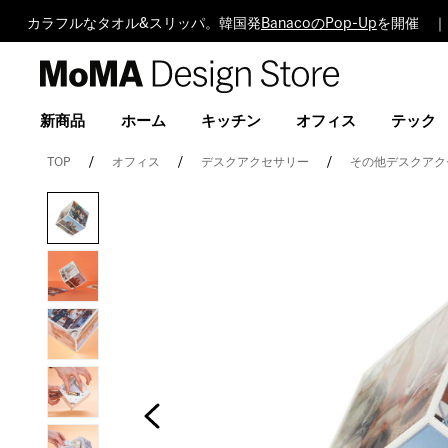
カラフルなタオル&スリッパ。韓国発
BanacoのPop-Up
を開催 ｜
MoMA
Design
Store
新商品
ホーム
キッチン
オフィス
テック
TOP
オフィス
デスクアクセサリー
その他デスクアク