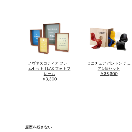
ノヴァスコティア フレー
ミニチュア パントン チェ
ムセット TEAK フォトフ
ア 5個セット
レーム
￥36,300
￥3,300
履歴を残さない