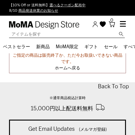
【10% Off or 送料無料】
選べるクーポン配布中
8/10
商品発送休業のお知らせ
0
ベストセラー
新商品
MoMA限定
ギフト
セール
すべ
申し訳ございません。
ご指定の商品は販売終了か、ただ今お取扱いできない商品
です。
ホームへ戻る
Back To Top
※通常商品税込計算時
15,000円以上配送料無料
Get Email Updates
(メルマガ登録)