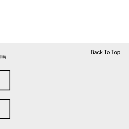
Back To Top
Back To Top
算時