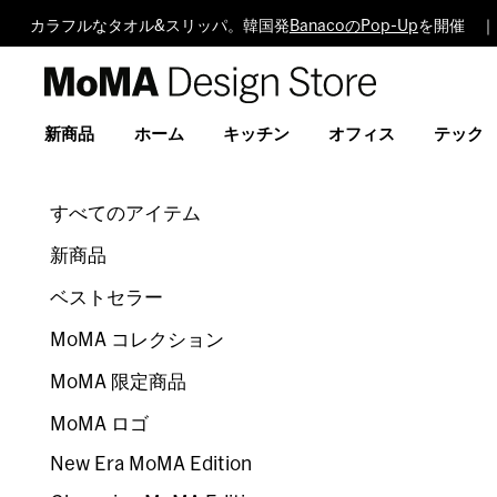
カラフルなタオル&スリッパ。韓国発
BanacoのPop-Up
を開催 ｜
MoMA
Design
Store
新商品
ホーム
キッチン
オフィス
テック
すべてのアイテム
新商品
ベストセラー
MoMA コレクション
MoMA 限定商品
MoMA ロゴ
New Era MoMA Edition