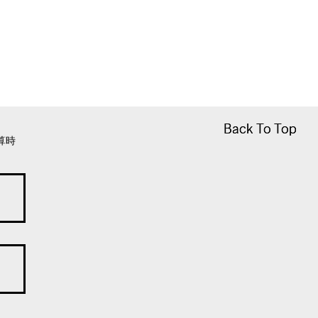
Back To Top
Back To Top
算時