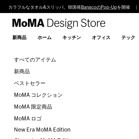
カラフルなタオル&スリッパ。韓国発
BanacoのPop-Up
を開催 ｜
MoMA
Design
Store
新商品
ホーム
キッチン
オフィス
テック
すべてのアイテム
新商品
ベストセラー
MoMA コレクション
MoMA 限定商品
MoMA ロゴ
New Era MoMA Edition