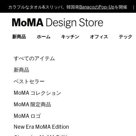
カラフルなタオル&スリッパ。韓国発
BanacoのPop-Up
を開催 ｜
MoMA
Design
Store
新商品
ホーム
キッチン
オフィス
テック
すべてのアイテム
新商品
ベストセラー
MoMA コレクション
MoMA 限定商品
MoMA ロゴ
New Era MoMA Edition