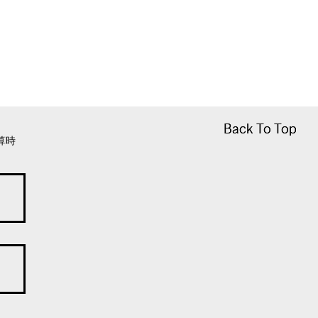
Back To Top
Back To Top
算時