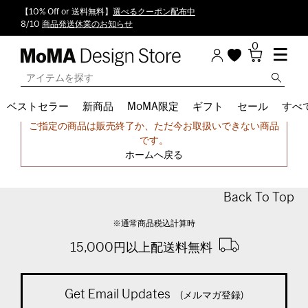
【10% Off or 送料無料】
選べるクーポン配布中
8/10
商品発送休業のお知らせ
0
ベストセラー
新商品
MoMA限定
ギフト
セール
すべ
申し訳ございません。
ご指定の商品は販売終了か、ただ今お取扱いできない商品
です。
ホームへ戻る
Back To Top
※通常商品税込計算時
15,000円以上配送料無料
Get Email Updates
(メルマガ登録)