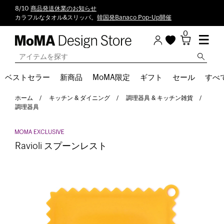
8/10
商品発送休業のお知らせ
カラフルなタオル&スリッパ。
韓国発Banaco Pop-Up開催
0
ベストセラー
新商品
MoMA限定
ギフト
セール
すべ
ホーム
キッチン & ダイニング
調理器具 & キッチン雑貨
調理器具
Ravioli スプーンレスト