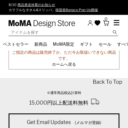
8/10
商品発送休業のお知らせ
カラフルなタオル&スリッパ。
韓国発Banaco Pop-Up開催
0
ベストセラー
新商品
MoMA限定
ギフト
セール
すべ
申し訳ございません。
ご指定の商品は販売終了か、ただ今お取扱いできない商品
です。
ホームへ戻る
Back To Top
※通常商品税込計算時
15,000円以上配送料無料
Get Email Updates
(メルマガ登録)