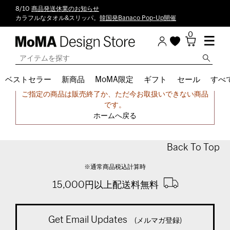
8/10
商品発送休業のお知らせ
カラフルなタオル&スリッパ。
韓国発Banaco Pop-Up開催
0
ベストセラー
新商品
MoMA限定
ギフト
セール
すべ
申し訳ございません。
ご指定の商品は販売終了か、ただ今お取扱いできない商品
です。
ホームへ戻る
Back To Top
※通常商品税込計算時
15,000円以上配送料無料
Get Email Updates
(メルマガ登録)