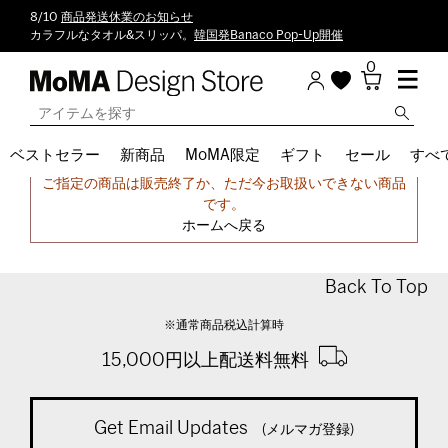
8/10
商品発送休業のお知らせ
カラフルなタオル&スリッパ。
韓国発Banaco Pop-Up開催
0
ベストセラー
新商品
MoMA限定
ギフト
セール
すべ
申し訳ございません。
ご指定の商品は販売終了か、ただ今お取扱いできない商品
です。
ホームへ戻る
Back To Top
※通常商品税込計算時
15,000円以上配送料無料
Get Email Updates
(メルマガ登録)