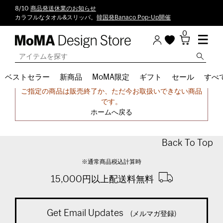
8/10
商品発送休業のお知らせ
カラフルなタオル&スリッパ。
韓国発Banaco Pop-Up開催
0
ベストセラー
新商品
MoMA限定
ギフト
セール
すべ
申し訳ございません。
ご指定の商品は販売終了か、ただ今お取扱いできない商品
です。
ホームへ戻る
Back To Top
※通常商品税込計算時
15,000円以上配送料無料
Get Email Updates
(メルマガ登録)