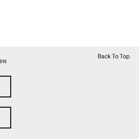
Back To Top
Back To Top
算時