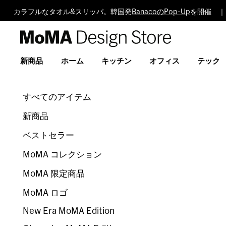
カラフルなタオル&スリッパ。韓国発
BanacoのPop-Up
を開催 ｜
MoMA
Design
Store
新商品
ホーム
キッチン
オフィス
テック
すべてのアイテム
新商品
ベストセラー
MoMA コレクション
MoMA 限定商品
MoMA ロゴ
New Era MoMA Edition