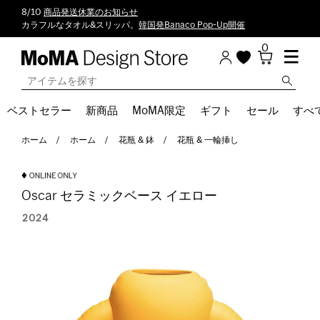
8/10
商品発送休業のお知らせ
カラフルなタオル&スリッパ。
韓国発Banaco Pop-Up開催
0
ベストセラー
新商品
MoMA限定
ギフト
セール
すべ
ホーム
ホーム
花瓶 & 鉢
花瓶 & 一輪挿し
Oscar セラミックベース イエロー
2024