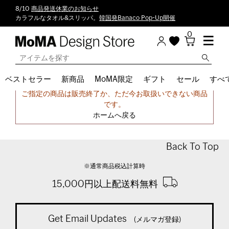
8/10
商品発送休業のお知らせ
カラフルなタオル&スリッパ。
韓国発Banaco Pop-Up開催
0
ベストセラー
新商品
MoMA限定
ギフト
セール
すべ
申し訳ございません。
ご指定の商品は販売終了か、ただ今お取扱いできない商品
です。
ホームへ戻る
Back To Top
※通常商品税込計算時
15,000円以上配送料無料
Get Email Updates
(メルマガ登録)