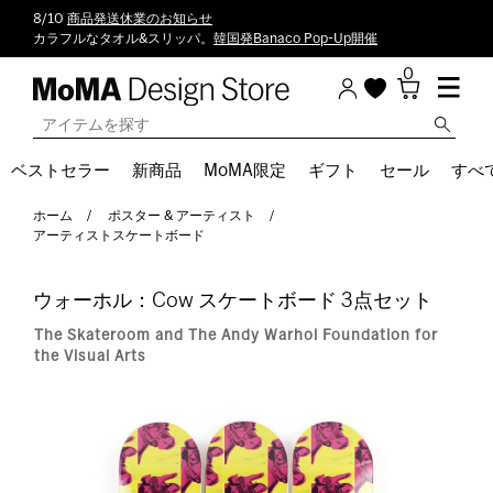
8/10
商品発送休業のお知らせ
カラフルなタオル&スリッパ。
韓国発Banaco Pop-Up開催
0
ベストセラー
新商品
MoMA限定
ギフト
セール
すべ
ホーム
ポスター & アーティスト
アーティストスケートボード
ウォーホル：Cow スケートボード 3点セット
The Skateroom and The Andy Warhol Foundation for
the Visual Arts