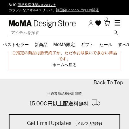
8/10
商品発送休業のお知らせ
カラフルなタオル&スリッパ。
韓国発Banaco Pop-Up開催
0
ベストセラー
新商品
MoMA限定
ギフト
セール
すべ
申し訳ございません。
ご指定の商品は販売終了か、ただ今お取扱いできない商品
です。
ホームへ戻る
Back To Top
※通常商品税込計算時
15,000円以上配送料無料
Get Email Updates
(メルマガ登録)