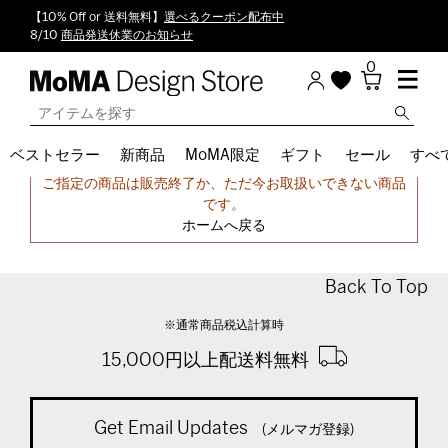
【10% Off or 送料無料】
選べるクーポン配布中
8/10
商品発送休業のお知らせ
0
ベストセラー
新商品
MoMA限定
ギフト
セール
すべ
申し訳ございません。
ご指定の商品は販売終了か、ただ今お取扱いできない商品
です。
ホームへ戻る
Back To Top
※通常商品税込計算時
15,000円以上配送料無料
Get Email Updates
(メルマガ登録)