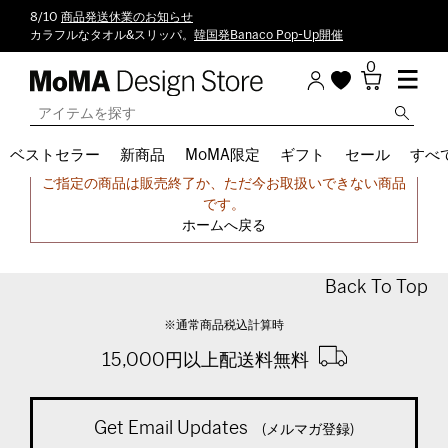
8/10
商品発送休業のお知らせ
カラフルなタオル&スリッパ。
韓国発Banaco Pop-Up開催
0
ベストセラー
新商品
MoMA限定
ギフト
セール
すべ
申し訳ございません。
ご指定の商品は販売終了か、ただ今お取扱いできない商品
です。
ホームへ戻る
Back To Top
※通常商品税込計算時
15,000円以上配送料無料
Get Email Updates
(メルマガ登録)